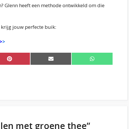
en? Glenn heeft een methode ontwikkeld om die
krijg jouw perfecte buik:
>
>
Share
Share
Share
on
on
on
Pinterest
Email
WhatsApp
llen met groene thee”