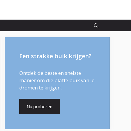
Een strakke buik krijgen?
Ontdek de beste en snelste
manier om die platte buik van je
dromen te krijgen.
Nu proberen