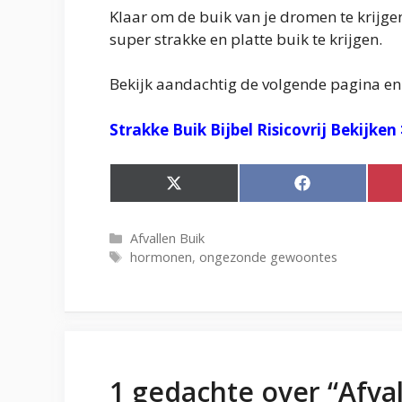
Klaar om de buik van je dromen te krijg
super strakke en platte buik te krijgen.
Bekijk aandachtig de volgende pagina en 
Strakke Buik Bijbel Risicovrij Bekijken 
Share
Share
on
on
X
Facebook
(Twitter)
Categorieën
Afvallen Buik
Tags
hormonen
,
ongezonde gewoontes
1 gedachte over “Afva