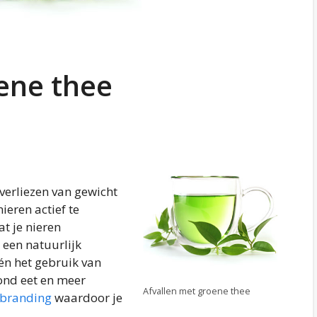
ene thee
 verliezen van gewicht
nieren actief te
t je nieren
s een natuurlijk
één het gebruik van
zond eet en meer
Afvallen met groene thee
rbranding
waardoor je