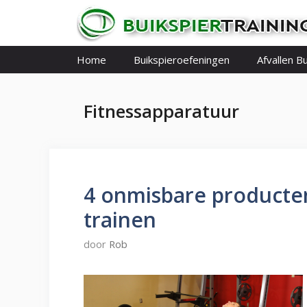
Ga
naar
de
inhoud
Home
Buikspieroefeningen
Afvallen Bu
Fitnessapparatuur
4 onmisbare producte
trainen
door
Rob