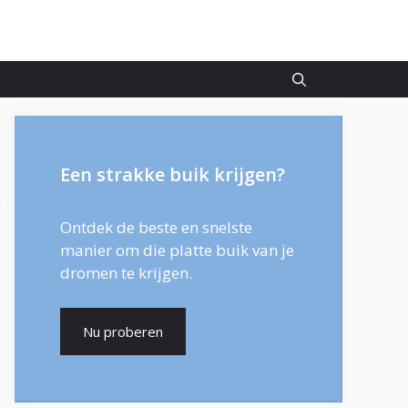
Een strakke buik krijgen?
Ontdek de beste en snelste
manier om die platte buik van je
dromen te krijgen.
Nu proberen