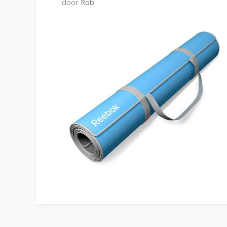
door
Rob