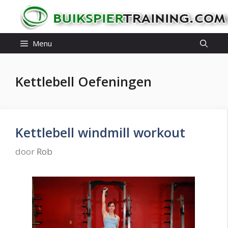
Ga
naar
de
Menu
inhoud
Kettlebell Oefeningen
Kettlebell windmill workout
door
Rob