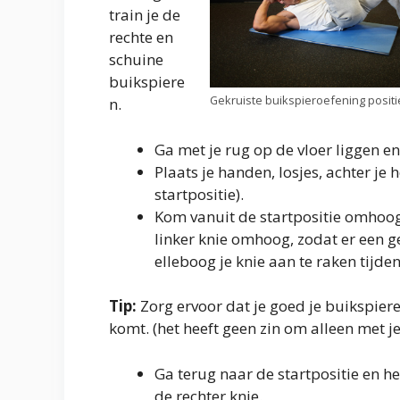
train je de
rechte en
schuine
buikspiere
Gekruiste buikspieroefening positi
n.
Ga met je rug op de vloer liggen en
Plaats je handen, losjes, achter je h
startpositie).
Kom vanuit de startpositie omhoog m
linker knie omhoog, zodat er een g
elleboog je knie aan te raken tij
Tip:
Zorg ervoor dat je goed je buikspi
komt. (het heeft geen zin om alleen met je
Ga terug naar de startpositie en h
de rechter knie.