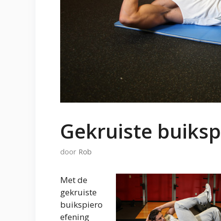
Gekruiste buiks
door
Rob
Met de
gekruiste
buikspiero
efening