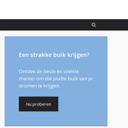
Een strakke buik krijgen?
Ontdek de beste en snelste
manier om die platte buik van je
dromen te krijgen.
Nu proberen