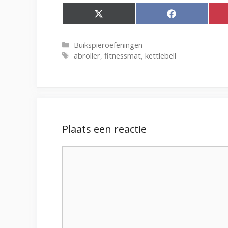
Share
Share
on
on
X
Facebook
(Twitter)
Categorieën
Buikspieroefeningen
Tags
abroller
,
fitnessmat
,
kettlebell
Plaats een reactie
Reactie