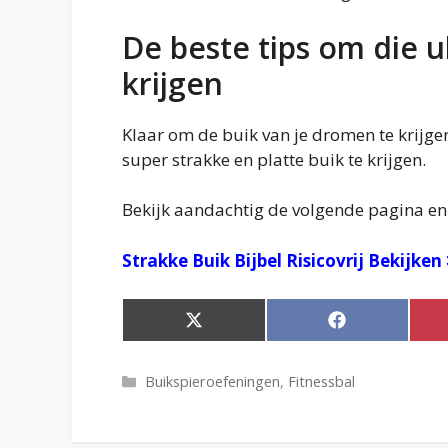
De beste tips om die u
krijgen
Klaar om de buik van je dromen te krijg
super strakke en platte buik te krijgen.
Bekijk aandachtig de volgende pagina en 
Strakke Buik Bijbel Risicovrij Bekijken 
Share
Share
on
on
X
Facebook
(Twitter)
Categorieën
Buikspieroefeningen
,
Fitnessbal