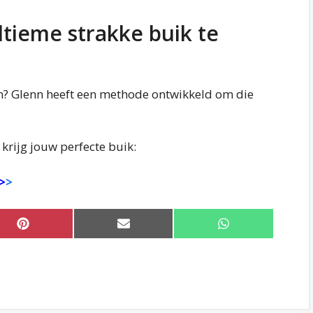
ltieme strakke buik te
en? Glenn heeft een methode ontwikkeld om die
krijg jouw perfecte buik:
>
>
Share
Share
Share
on
on
on
Pinterest
Email
WhatsApp