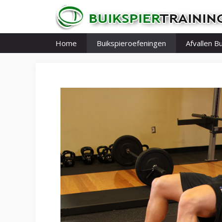
Ga
naar
de
inhoud
Home
Buikspieroefeningen
Afvallen Bu