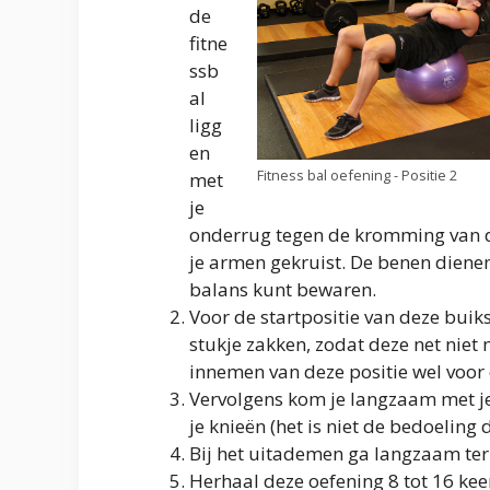
de
fitne
ssb
al
ligg
en
Fitness bal oefening - Positie 2
met
je
onderrug tegen de kromming van de 
je armen gekruist. De benen dienen
balans kunt bewaren.
Voor de startpositie van deze buik
stukje zakken, zodat deze net niet 
innemen van deze positie wel voor d
Vervolgens kom je langzaam met j
je knieën (het is niet de bedoeling
Bij het uitademen ga langzaam teru
Herhaal deze oefening 8 tot 16 keer