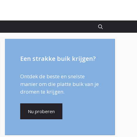
Een strakke buik krijgen?
Ontdek de beste en snelste
manier om die platte buik van je
dromen te krijgen.
Nu proberen