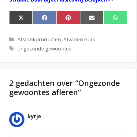
Share
Share
Share
Share
Share
on
on
on
on
on
X
Facebook
Pinterest
Email
WhatsApp
(Twitter)
Categorieën
Afslankproducten
,
Afvallen Buik
Tags
ongezonde gewoontes
2 gedachten over “Ongezonde
gewoontes afleren”
kytje